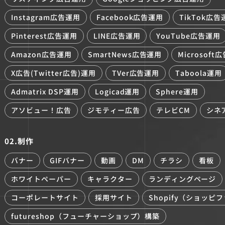
Instagram広告運用
Facebook広告運用
TikTok広告
Pinterest広告運用
LINE広告運用
YouTube広告運用
Amazon広告運用
SmartNews広告運用
Microsoft
X広告(Twitter広告)運用
TVer広告運用
Taboola運用
Admatrix DSP運用
Logicad運用
Sphere運用
アソビュー！広告
ジモティー広告
テレビCM
シネ
02.制作
バナー
GIFバナー
動画
DM
チラシ
看板
ホワイトペーパー
キャラクター
ランディングページ
コーポレートサイト
採用サイト
Shopify（ショッピ
futureshop（フューチャーショップ）構築