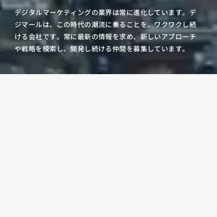
デジタルマーケティングの業界は常に進化しています。
デ
ジマールは、この時代の潮流に乗ることを、ワクワクし続
ける会社です。
常に最新の情報を求め、新しいアプローチ
や戦略を模索し、開発し続ける仲間を募集しています。
ホーム
採用情報
募集職種一覧
中途採用（経験者）
東京｜AI×マーケティングコンサ
福岡｜広告運用コンサル
ルタント
東京｜広告運用コンサル
東京｜企画提案営業