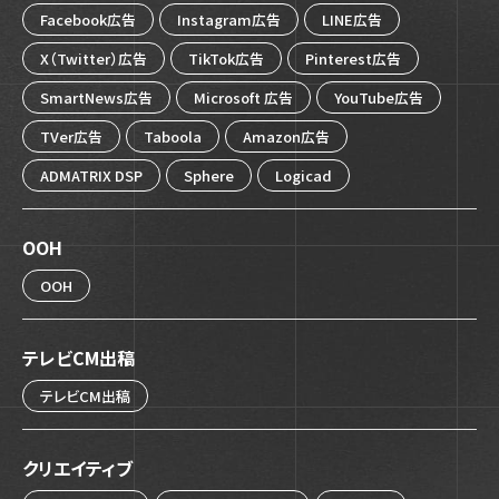
Facebook広告
Instagram広告
LINE広告
X（Twitter）広告
TikTok広告
Pinterest広告
SmartNews広告
Microsoft 広告
YouTube広告
TVer広告
Taboola
Amazon広告
ADMATRIX DSP
Sphere
Logicad
OOH
OOH
テレビCM出稿
テレビCM出稿
クリエイティブ